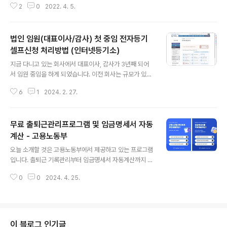
인증 발급 구매안전서비스 이용확인증 발급을 하는 방법은
2
0
2022. 4. 5.
보니 피부양자 자격(취득,상실)신고서는 필요가 없었네요.
2가지의 방법이 있습니다. ..
https://www.nhis.or.kr/static/html/wbdb/f/wbdbf
0301.html 3. 피부양자 자격(취득·상실)신고서 ※작성방
법인 임원(대표이사/감사) 첫 중임 전자등기
법은 뒤쪽을 참고하시기 바라며, 바탕색이 어두운 난은 신
고인이 적지 않습니다. www.nhis.or.kr 웹으로 작성하여
셀프신청 처리방법 (인터넷등기소)
글 내용
프린터하게 되어있기도 합니다만 위에서 말한 것 처럼 필
지금 다니고 있는 회사에서 대표이사, 감사가 3년째 되어
요가 없었어요. 혹시나 해서 해당 링크와 파일을 올리도록
서 임원 중임을 하게 되었습니다. 이전 회사는 규모가 있어
하겠습니다. 자 그럼 가족관계 증명서를 준비해주세요 htt
서 그냥 법무사 시켜서 했었는데 지금 회사는 소규모라 보
ps://efamily.scourt.go.kr/index...
6
1
2024. 2. 27.
니 한번 도전해 볼 만 했네요. 일단 여러곳의 블로그를 보고
비교하면서 하게 되었고 운이 좋아서 그런지 한번에 성공
이 되었습니다. 일단 이회사가 21년 11월 30일 등록인데
무료 출퇴근관리프로그램 및 임금명세서 자동
대표이사의 경우는 그 날자에 맞춰서 하면 되지만 감사의
경우에는 3년째 주총까지 임기라서 지금 하게 된 이유는
계산 - 고용노동부
글 내용
감사 중임때문이었습니다. 그래서 감사 중임을 하는 겸해
오늘 소개할 것은 고용노동부에서 제공하고 있는 프로그램
서 대표이사도 같이 하게 되었네요. 일단 온라인으로 셀프
입니다. 출퇴근 기록관리부터 임금명세서 자동계산까지 모
전자등기를 하기 위해서는 2가지의 준비물이 있어야합니
두 가능한 프로그램으로 무료로 보급하고 있으니한번 읽어
다. 1. 인터넷이 연결된 컴퓨터 2. 전자증명서입니다. 바로
0
0
2024. 4. 25.
보시고 시험삼아 사용해보시기를 바랍니다.https://blog.
이게 전자증명서입니다. 다른 블로..
naver.com/molab_suda/223337397920 간편하고
정확한 출퇴근 관리 프로그램 사용법직원들 출퇴근 관리,
어렵지 않으신가요? 혹은 출퇴근 관리 프로그램 비용이 부
담스럽지 않으신가요? 인사,...blog.naver.com관련 설명
이 블로그 인기글