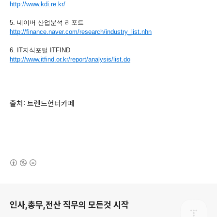
http://www.kdi.re.kr/
5. 네이버 산업분석 리포트
http://finance.naver.com/research/industry_list.nhn
6. IT지식포털 ITFIND
http://www.itfind.or.kr/report/analysis/list.do
[출처]
출처: 트렌드헌터카페
(새창열림)
로그 정보
인사,총무,전산 직무의 모든것 시작