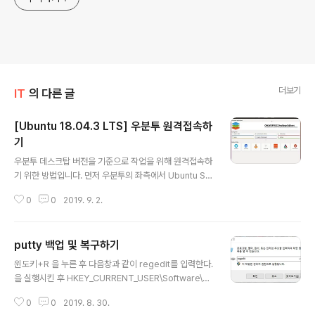
더보기
IT
의 다른 글
[Ubuntu 18.04.3 LTS] 우분투 원격접속하
기
글 내용
우분투 데스크탑 버전을 기준으로 작업을 위해 원격접속하
기 위한 방법입니다. 먼저 우분투의 좌측에서 Ubuntu Sof
tware를 클릭해줍니다. 위와같이 페이지가 뜨면 Comm
0
0
2019. 9. 2.
unication & News를 클릭합니다. 하단으로 내리다보면
X11VNC Server가 있습니다. 클릭하여 들어가서 install
을 누릅니다. 설치가 완료되면 이렇게 Launch 와 Remov
putty 백업 및 복구하기
e로 바뀌어있습니다. 이상태에서 Launch를 클릭하시면
글 내용
됩니다. 그럼 설정화면이 나오고 UltraVNC와 TightVNC
윈도키+R 을 누른 후 다음창과 같이 regedit를 입력한다.
설정하는게 나오니 본인에 맞게 설정하시면됩니다. 접속
을 실행시킨 후 HKEY_CURRENT_USER\Software\Si
설정은 이정도만 해주시면 사용하실 수 있습니다.
mon Tatham\Putty 로 이동한다. 위의 그림과 같은 상태
0
0
2019. 8. 30.
에서 마우스 오른쪽 버튼을 클릭하여 내보내기를 선택한