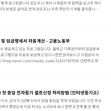
이렇게 포스팅합니다.윈도우11 에서 시계클릭 후 달력을 보고자 하시
니다.방법은 같아요.먼저 윈도우11 우측 하단의 시계를 클릭합니다.
자와 요일이 나옵니다. 6월25일 화요일 우측에 보면 위로 화살표 버
면됩니다.이렇게 하면 달력이 나타납니다.아주 쉽죠?알면 너무도
다.
및 임금명세서 자동계산 - 고용노동부
서 제공하고 있는 프로그램입니다. 출퇴근 기록관리부터 임금명세
프로그램으로 무료로 보급하고 있으니한번 읽어보시고 시험삼아 사
blog.naver.com/molab_suda/223337397920 간편하고 정확
직원들 출퇴근 관리, 어렵지 않으신가요? 혹은 출퇴근 관리 프로그
 인사,...blog.naver.com관련 설명에 대한 내용이 있는 블로그
로그에서도 링크가있지만그냥 빠르게 받고 싶으신분들은 다음 링크
moel.go.kr/wageCalMain.do 임금명세서 www.moel.go.kr
) 첫 중임 전자등기 셀프신청 처리방법 (인터넷등기소)
이사, 감사가 3년째 되어서 임원 중임을 하게 되었습니다. 이전 회사
시켜서 했었는데 지금 회사는 소규모라 보니 한번 도전해 볼 만 했네