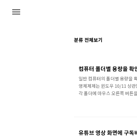
본문 바로가기
분류 전체보기
컴퓨터 폴더별 용량을 확
일반 컴퓨터의 폴더별 용량을 
영체제제는 윈도우 10/11 상
각 폴더에 마우스 오른쪽 버튼
폴더별 용량을 확인하고 싶을때
용량을 찾이하고 있는지 알기 
는것은 이동하고 지운거 같은데
용해서 알아보도록 하겠습니다.바로 
software.com/treesize Tree
유튜브 영상 화면에 구독