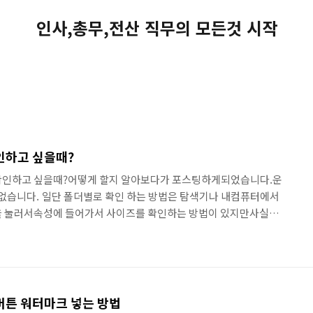
인사,총무,전산 직무의 모든것 시작
인하고 싶을때?
확인하고 싶을때?어떻게 할지 알아보다가 포스팅하게되었습니다.운
관없습니다. 일단 폴더별로 확인 하는 방법은 탐색기나 내컴퓨터에서
을 눌러서속성에 들어가서 사이즈를 확인하는 방법이 있지만사실상
는하나의 드라이브상 어떻게 용량이 사용되고 있는지?혹은 어디서
위해서가 아닐까요? 이렇게 C드라이브가 빨간불이 들어왔고필요없
 여전히 알수가없어서 찾는 방법으로 포스팅합니다. 프로그램을 이
TreeSize Free라는 프로그램입니다.https://www.jam-
Size -..
버튼 워터마크 넣는 방법