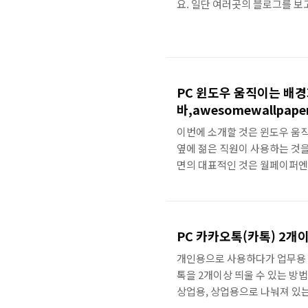
요. 일단 여러곳의 블로그를 보
습니다. 일단 이회사가 21년 
감사의 경우에는 3년째 주총까
감사 중임을 하는 겸해서 대표
위해서는 2가지의 준비물이 있어
이게 전자증명서입니다. 다른 블
PC 윈도우 움직이는 배경화
바,awesomewallpape
이번에 소개할 것은 윈도우 움직
옆에 젊은 직원이 사용하는 것
면의 대표적인 것은 월페이퍼엔진입니다.
Engine: Windows 애니메이션
음 공급업체를 통하여 구매할 수
용 혹은 추가 요금이 발생하지 않습니다
https://store.steampower
PC 카카오톡(카톡) 2개
개인용으로 사용하다가 업무용 
톡을 2개이상 띄울 수 있는 방법
상업용, 상업용으로 나눠져 있는
카오톡을 설치하시고 https://www