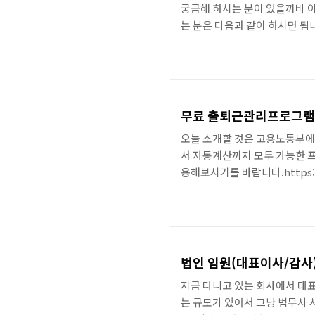
궁금해 하시는 분이 있을까바 
는 분은 다음과 같이 하시면 됩
위와 같이 위에는 알람밑에는 날
튼이 있습니다.이것을 클릭해주
쉬운 윈도우11 달력보기였습니
무료 출퇴근관리프로그램 
오늘 소개할 것은 고용노동부에
서 자동계산까지 모두 가능한 
용해보시기를 바랍니다.https://
한 출퇴근 관리 프로그램 사용법
램 비용이 부담스럽지 않으신가요?
를 링크합니다.그리고 위의 블
로 가시면됩니다.https://www.
사이트..
법인 임원(대표이사/감사
지금 다니고 있는 회사에서 대표
는 규모가 있어서 그냥 법무사 