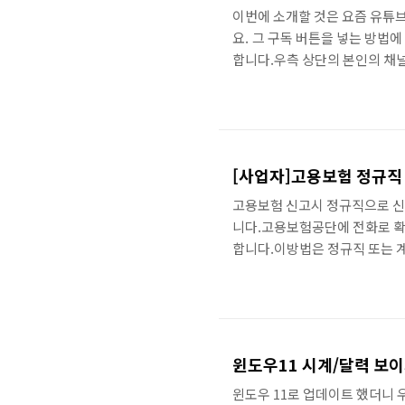
이번에 소개할 것은 요즘 유튜브
요. 그 구독 버튼을 넣는 방법
합니다.우측 상단의 본인의 채널
됩니다.그러면 본인 채널로 이동
맞춤설정"으로 들어가시면됩니다
널 맞춤 설정으로 이동하게 되
이곳입니다.이곳에 업로드를 클
150x150픽셀의 이미지가 권장
[사업자]고용보험 정규직
고용보험 신고시 정규직으로 신
니다.고용보험공단에 전화로 
합니다.이방법은 정규직 또는
확인은 사업자 로그인 기준입니다. 
토탈서비스 total.comwel
그인을 합니다. 접속 후 상단
정보내역정정신청"을 선택합니다
험을 체크하고 "사업자관리번호
윈도우11 시계/달력 보
윈도우 11로 업데이트 했더니