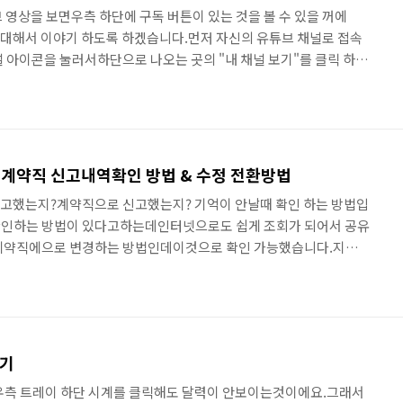
 영상을 보면우측 하단에 구독 버튼이 있는 것을 볼 수 있을 꺼에
에 대해서 이야기 하도록 하겠습니다.먼저 자신의 유튜브 채널로 접속
 아이콘을 눌러서하단으로 나오는 곳의 "내 채널 보기"를 클릭 하면
을 하게 됩니다. 위와 같이 채널 정보가 가운데에 나오는 배로 "채널
. 브랜드 계정과 개인 계정의 차이가 있을 수 있습니다. 그러면 채
고스크롤을 하단으로 내리면 "동영상 워터마크" 라고 있습니다.바로
릭 한 후에 넣고자 하는 이미지를 넣으시면됩니다.이미지는
됩니다. 이미지..
 계약직 신고내역확인 방법 & 수정 전환방법
고했는지?계약직으로 신고했는지? 기억이 안날때 확인 하는 방법입
확인하는 방법이 있다고하는데인터넷으로도 쉽게 조회가 되어서 공유
 계약직에으로 변경하는 방법인데이것으로 확인 가능했습니다.지금
https://total.comwel.or.kr 근로복지공단 고용·산재보험
.or.kr먼저 근로복지공단 고용,산재보험 토탈서비스로 접속을 하여 로
메뉴인 "민원접수/신고"를 선택합니다.그리고 좌측의 "피보험자-고용
.그러면 위와 같이 우측에 화면이 뜹니다."보험구분"에서 고용보
"에 사업자관리번..
이기
 우측 트레이 하단 시계를 클릭해도 달력이 안보이는것이에요.그래서